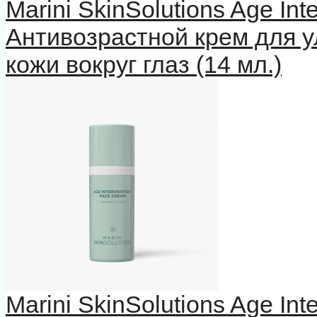
Marini SkinSolutions Age In
Антивозрастной крем для у
кожи вокруг глаз (14 мл.)
Marini SkinSolutions Age In