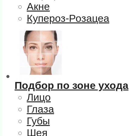
Акне
Купероз-Розацеа
Подбор по зоне ухода
Лицо
Глаза
Губы
Шея