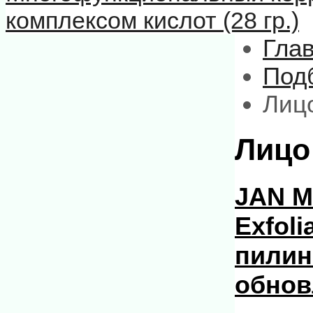
комплексом кислот (28 гр.)
Гла
Подб
Лиц
Лицо
JAN MA
Exfol
пилин
обнов