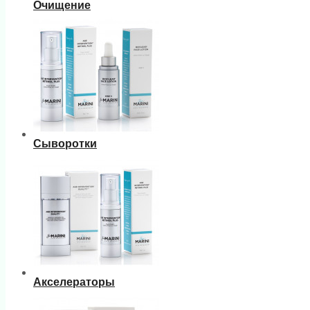
Очищение
Сыворотки
Акселераторы