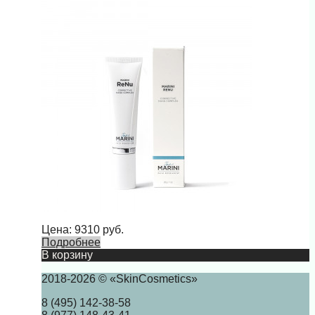
Цена:
9310
руб.
Подробнее
В корзину
2018-2026 © «SkinCosmetics»
8 (495) 142-38-58