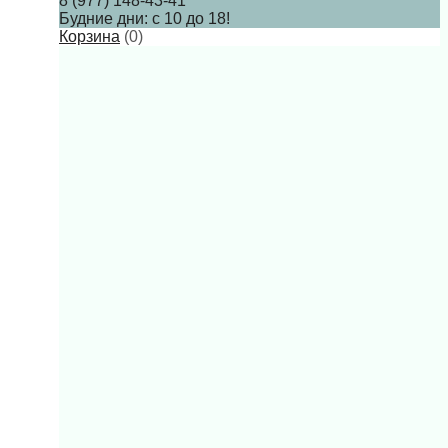
8 (977) 148-43-41
Будние дни: с 10 до 18!
Корзина
(
0
)