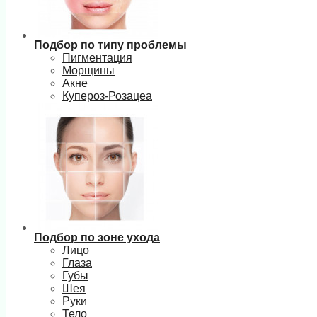
Подбор по типу проблемы
Пигментация
Морщины
Акне
Купероз-Розацеа
Подбор по зоне ухода
Лицо
Глаза
Губы
Шея
Руки
Тело