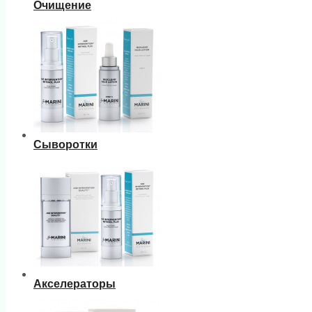
Очищение
Сыворотки
Акселераторы