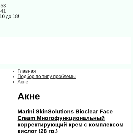
-58
-41
10 до 18!
Главная
Подбор по типу проблемы
Акне
Акне
Marini SkinSolutions Bioclear Face
Cream Многофункциональный
корректирующий крем c комплексом
кислот (28 гр.)