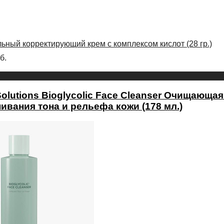
льный корректирующий крем c комплексом кислот (28 гр.)
б.
nSolutions Bioglycolic Face Cleanser Очищающ
ивания тона и рельефа кожи (178 мл.)