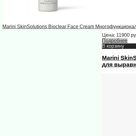
Marini SkinSolutions Bioclear Face Cream Многофункциона
Цена:
11900
ру
Подробнее
В корзину
Marini Ski
для выравн