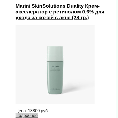
Marini SkinSolutions Duality Крем-
акселератор с ретинолом 0,6% для
ухода за кожей с акне (28 гр.)
Цена:
13800
руб.
Подробнее