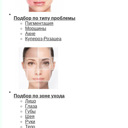
Подбор по типу проблемы
Пигментация
Морщины
Акне
Купероз-Розацеа
Подбор по зоне ухода
Лицо
Глаза
Губы
Шея
Руки
Тело