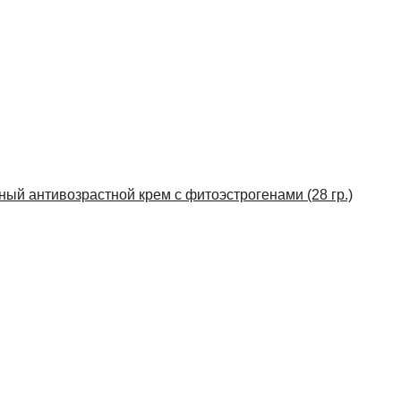
нный антивозрастной крем с фитоэстрогенами (28 гр.)