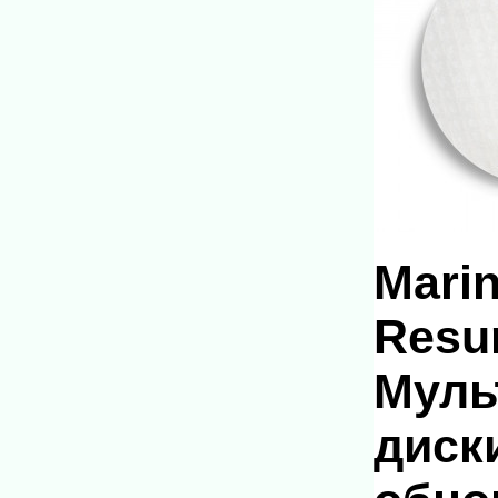
Marin
Resu
Муль
диск