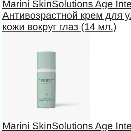
Marini SkinSolutions Age In
Антивозрастной крем для у
кожи вокруг глаз (14 мл.)
Marini SkinSolutions Age In