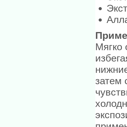
Экст
Алл
Приме
Мягко 
избега
нижние
затем 
чувств
холодн
экспоз
приме