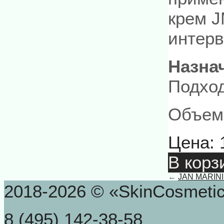
крем J
интерв
Назна
Подход
Объем:
Цена:
В корз
←
JAN MARINI
2018-2026 © «SkinCosmeti
8 (495) 142-38-58