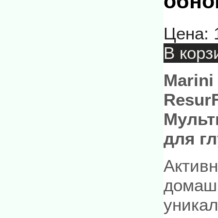
обнов
Цена:
В корз
Marini
ResurF
Мульт
для г
Активн
домашн
уникал