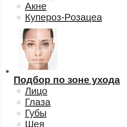
Акне
Купероз-Розацеа
Подбор по зоне ухода
Лицо
Глаза
Губы
Шея