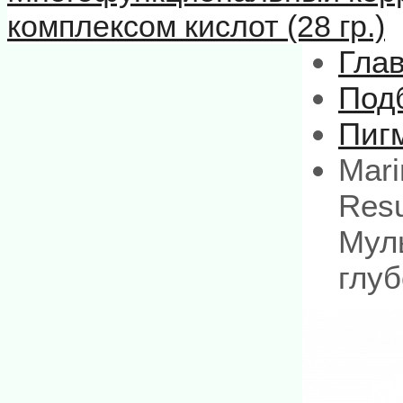
комплексом кислот (28 гр.)
Гла
Под
Пиг
Mari
Resu
Мул
глуб