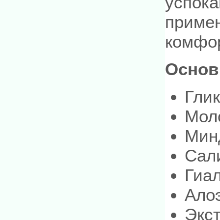
успока
примен
комфо
Основ
Гли
Мол
Мин
Сал
Гиал
Ало
Экс