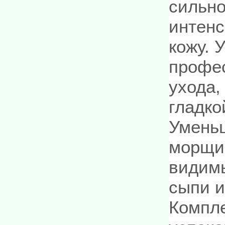
сильно
интенс
кожу. 
профес
ухода,
гладко
Уменьш
морщин
видим
сыпи и
Компле