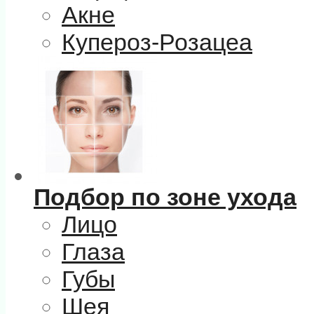
Акне
Купероз-Розацеа
Подбор по зоне ухода
Лицо
Глаза
Губы
Шея