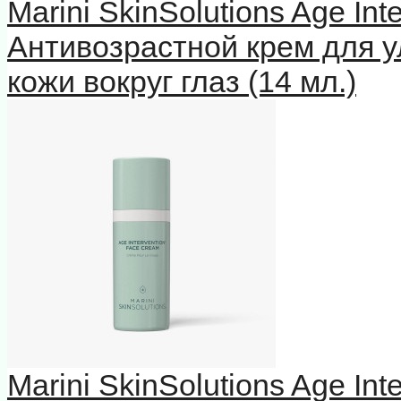
Marini SkinSolutions Age In
Антивозрастной крем для у
кожи вокруг глаз (14 мл.)
Marini SkinSolutions Age In