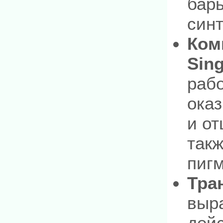
барь
синт
Ком
Sin
рабо
ока
и о
так
пиг
Тра
выра
дейс