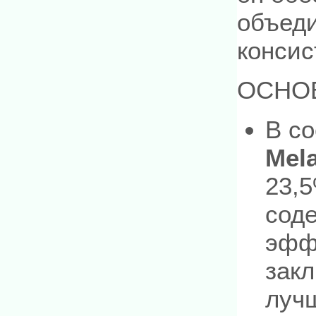
объед
консис
ОСНО
В со
Mel
23,5
сод
эфф
зак
лучш