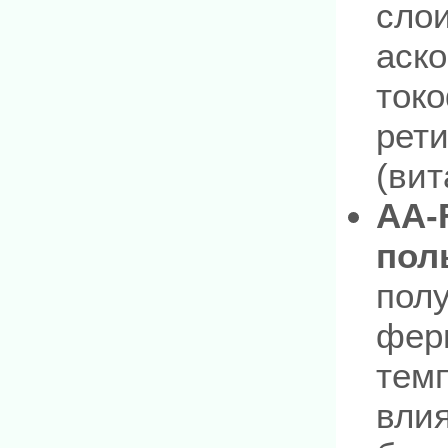
слои
аско
токо
рети
(вит
AA-
пол
пол
фер
тем
вли