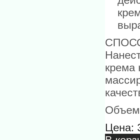
кре
выр
СПОС
Нанест
крема 
масси
качест
Объем
Цена:
В корз