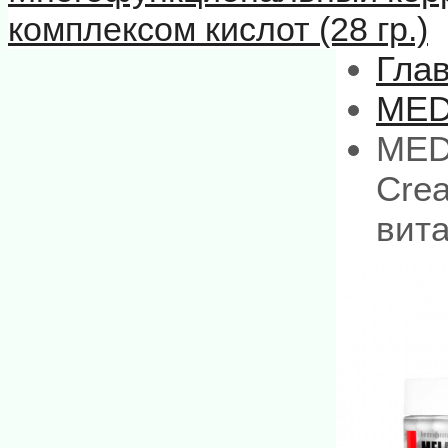
комплексом кислот (28 гр.)
Гла
MED
MED
Cre
вит