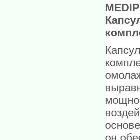
MEDIP
Капсу
компл
Капсу
компле
омола
выравн
мощно
воздей
основе
он обе