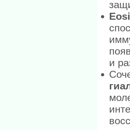
защ
Eos
спо
имм
появ
и ра
Соч
гиа
мол
инт
вос