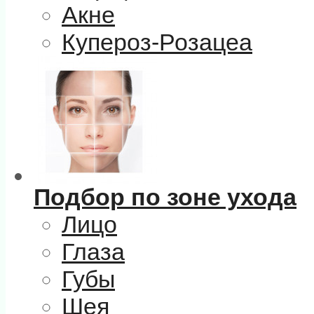
Акне
Купероз-Розацеа
Подбор по зоне ухода
Лицо
Глаза
Губы
Шея