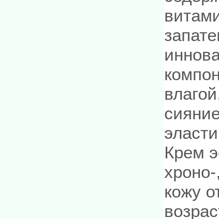
витами
запате
иннов
компон
влагой
сияние
эласти
Крем э
хроно-
кожу о
возрас