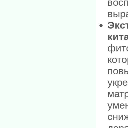
вос
выра
Экс
кит
фит
кото
пов
укр
матр
уме
сниж
даря