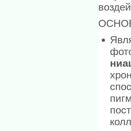
воздей
ОСНО
Явл
фот
ниа
хрон
спо
пигм
пост
колл