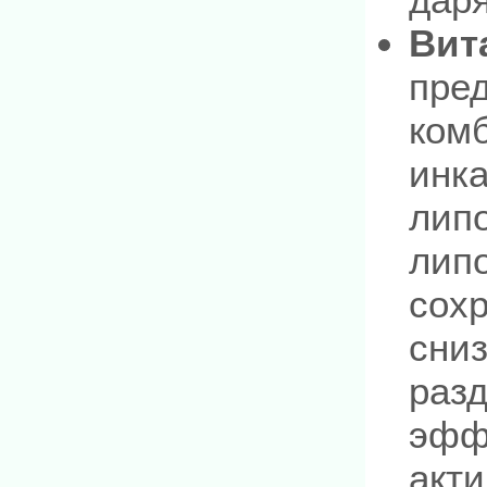
Вит
пре
комб
инк
лип
лип
сохр
сниз
раз
эфф
акти