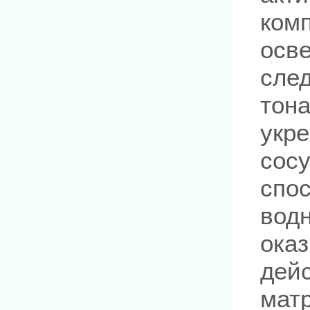
комп
осве
сле
тона
укре
сосу
спо
водн
ока
дейс
матр