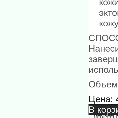
кож
экт
кожу
СПОС
Нанес
завер
исполь
Объем
Цена:
В корз
←
MEDIPEEL Red