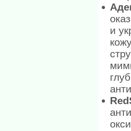
Аде
ока
и у
кожу
стру
мим
глу
ант
Red
анти
окси