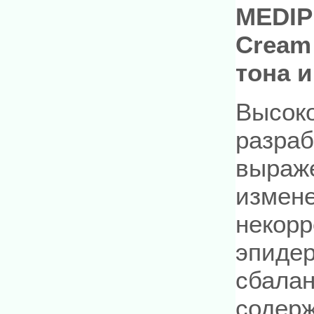
MEDIPE
Cream
тона 
Высок
разраб
выраж
измен
некорр
эпидер
сбала
содер