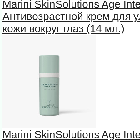
Marini SkinSolutions Age In
Антивозрастной крем для у
кожи вокруг глаз (14 мл.)
Marini SkinSolutions Age In