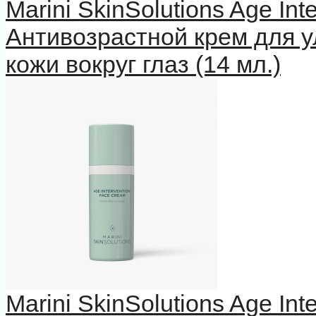
Marini SkinSolutions Age In
Антивозрастной крем для у
кожи вокруг глаз (14 мл.)
Marini SkinSolutions Age In