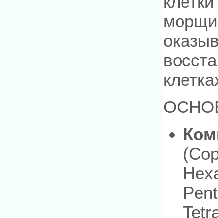
клетки
морщин
оказы
восста
клетка
ОСНО
Ком
(Cop
Hexa
Pent
Tetr