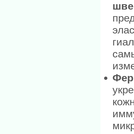
шве
пре
элас
гиал
сам
изм
Фер
укре
кож
имму
мик