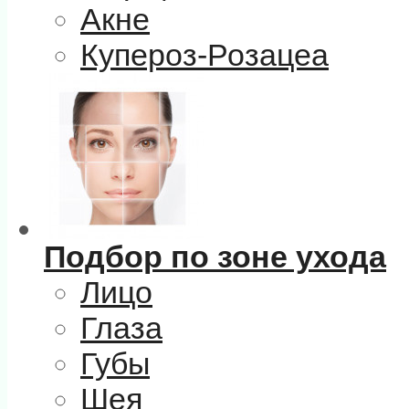
Акне
Купероз-Розацеа
Подбор по зоне ухода
Лицо
Глаза
Губы
Шея