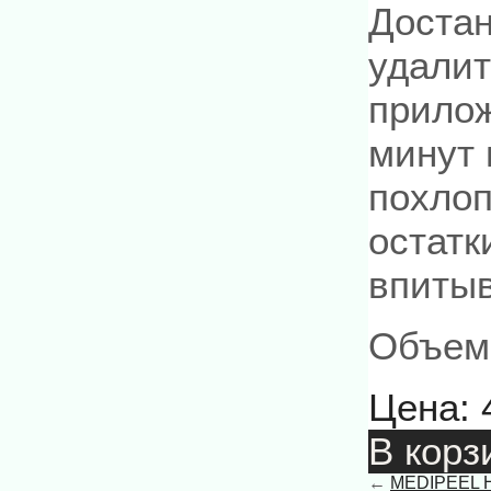
Достан
удалит
прилож
минут 
похло
остатк
впитыв
Объем
Цена:
В корз
←
MEDIPEEL Hy