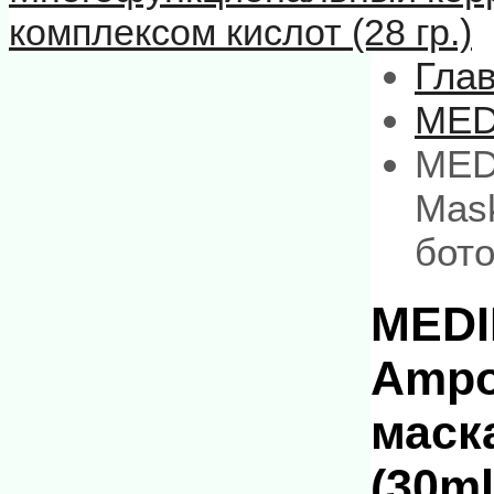
комплексом кислот (28 гр.)
Гла
MED
MEDI
Mas
бото
MEDI
Ampo
маск
(30ml