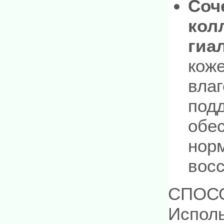
Соч
кол
гиа
кож
вла
подд
обес
нор
восс
СПОС
Исполь