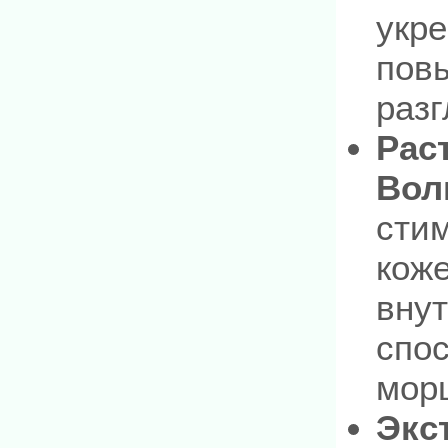
укре
пов
раз
Рас
Вол
сти
коже
внут
спо
мор
Экс