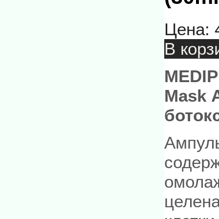
Цена:
В корз
MEDIP
Mask 
боток
Ампуль
содер
омола
целен