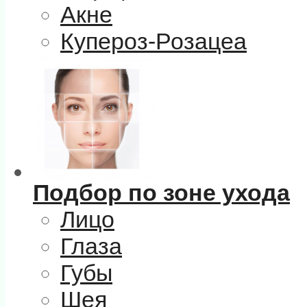
Акне
Купероз-Розацеа
Подбор по зоне ухода
Лицо
Глаза
Губы
Шея