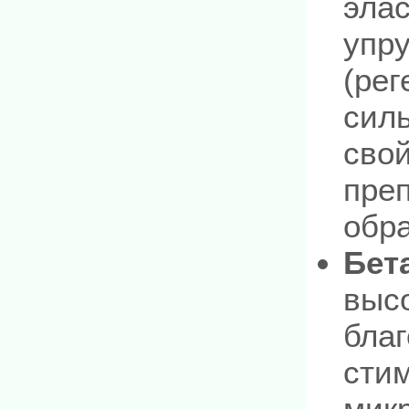
эла
упр
(рег
сил
свой
пре
обр
Бет
выс
бла
сти
мик