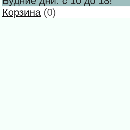
Будние дни: с 10 до 18!
Корзина
(
0
)