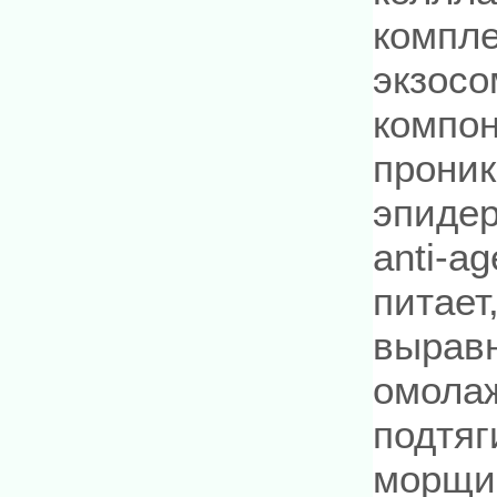
компле
экзосо
компон
проник
эпиде
anti-a
питает
выравн
омолаж
подтяг
морщи