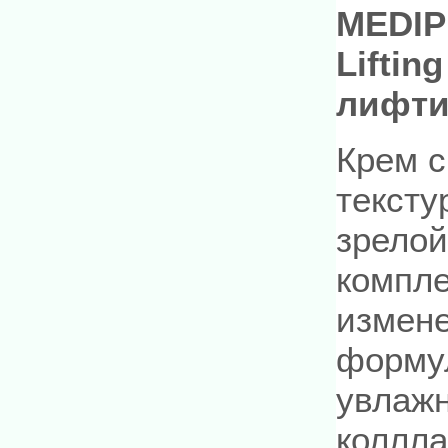
MEDIP
Lifti
лифти
Крем с
тексту
зрелой
компле
измен
формул
увлаж
коллл