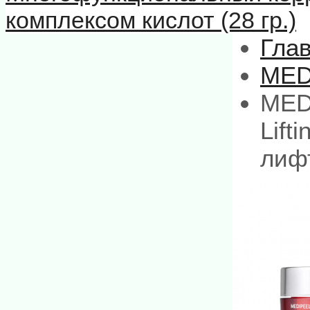
комплексом кислот (28 гр.)
Гла
MED
MED
Lift
лифт