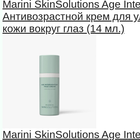
Marini SkinSolutions Age In
Антивозрастной крем для у
кожи вокруг глаз (14 мл.)
Marini SkinSolutions Age In