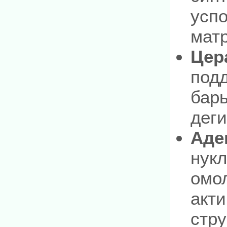
успо
матр
Цер
под
бар
деги
Аде
нук
омо
акти
стру