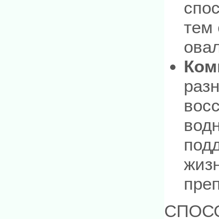
спос
тем
овал
Ком
раз
вос
водн
под
жиз
пре
СПОС