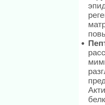
эпи
рег
мат
повы
Пеп
рас
мим
раз
пре
Акти
белк