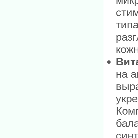
стим
типа
раз
кож
Вит
на а
выра
укре
Ком
бала
синт