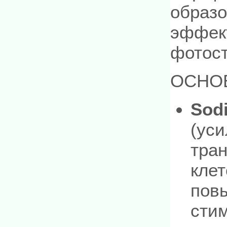
образо
эффект
фотост
ОСНО
Sod
(ус
тран
кле
пов
стим