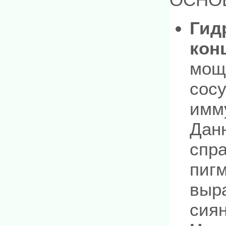
Гид
кон
мощ
сос
имм
Дан
спр
пигм
выра
сиян