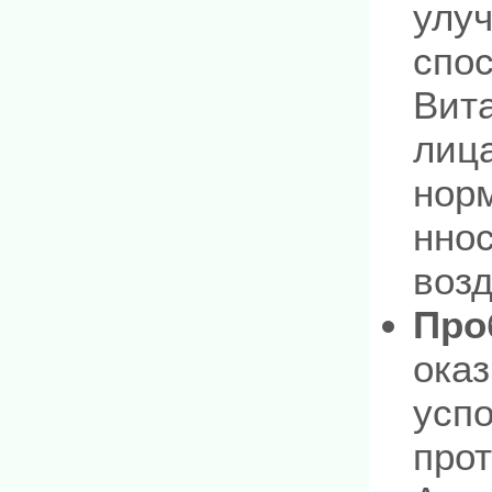
улуч
спос
Вита
лица
нор
ннос
воз
Про
ока
усп
про