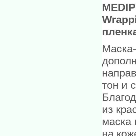
MEDIPE
Wrapp
пленк
Маска-
дополн
направ
тон и 
Благод
из кра
маска 
на кож