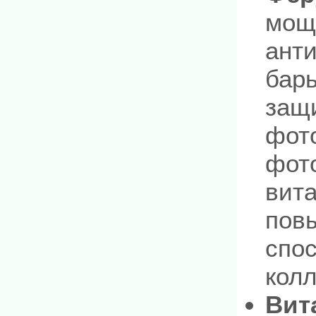
мощ
анти
бар
защи
фот
фот
вит
пов
спос
колл
Вит