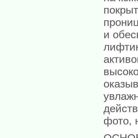
покрыт
прониц
и обес
лифтин
активо
высок
оказыв
увлаж
действ
фото, 
ОСНО