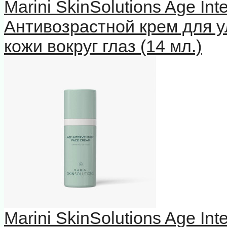
Marini SkinSolutions Age In
Антивозрастной крем для у
кожи вокруг глаз (14 мл.)
Marini SkinSolutions Age In