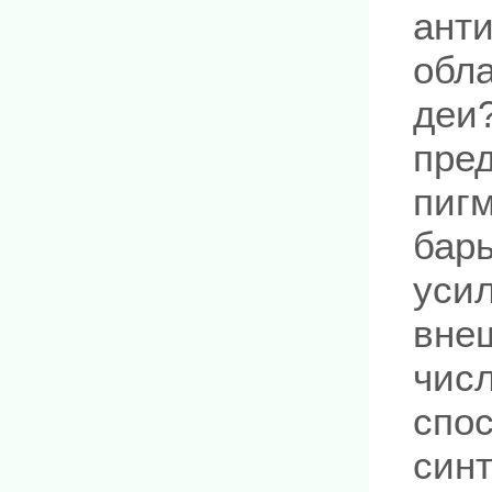
анти
обл
деи?
пре
пиг
бар
усил
вне
чис
спо
синт