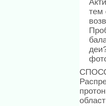
Акт
тем
воз
Про
бал
деи?
фот
СПОС
Распре
протон
област