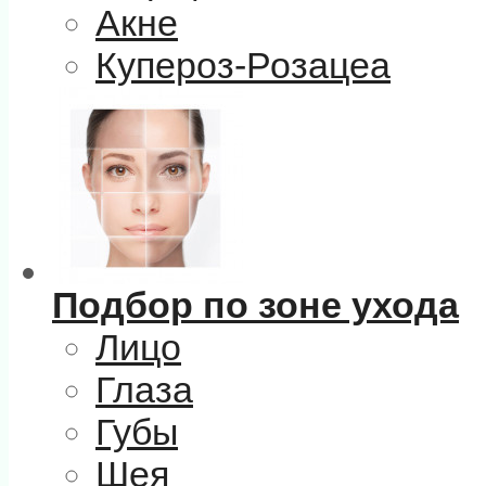
Акне
Купероз-Розацеа
Подбор по зоне ухода
Лицо
Глаза
Губы
Шея