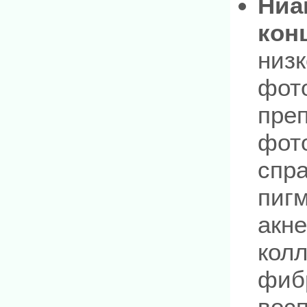
Ниа
кон
низ
фот
преп
фот
спр
пигм
акне
колл
фибр
восп