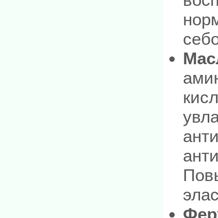
нор
себ
Мас
ами
кисл
увла
ант
анти
Пов
элас
Фер