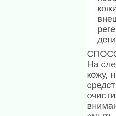
кожи
вне
рег
дег
СПОС
На сле
кожу, 
средс
очисти
внима
смыть 