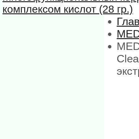
комплексом кислот (28 гр.)
Гла
MED
MED
Clea
экст