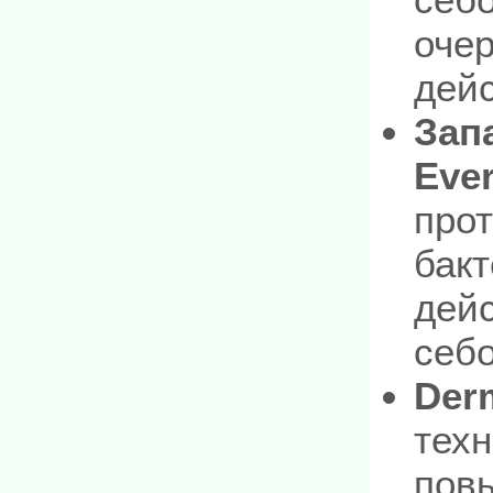
оче
дейс
Зап
Eve
про
бак
дей
себ
Der
техн
пов