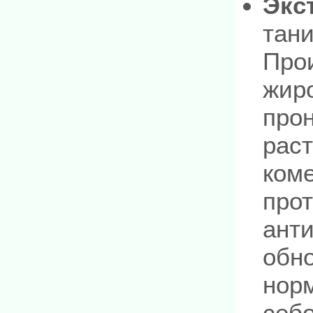
Экс
тани
Про
жир
прон
раст
коме
про
анти
обн
нор
себо