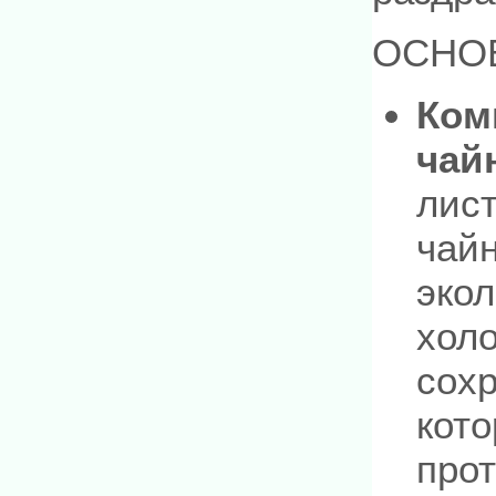
ОСНО
Ком
чай
лист
чайн
эко
холо
сохр
кото
про