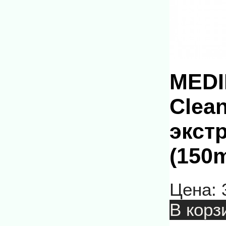
MEDI
Clea
экст
(150m
Цена:
В корз