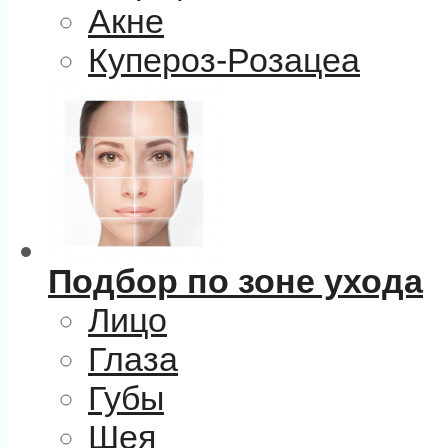
Акне
Купероз-Розацеа
Подбор по зоне ухода
Лицо
Глаза
Губы
Шея