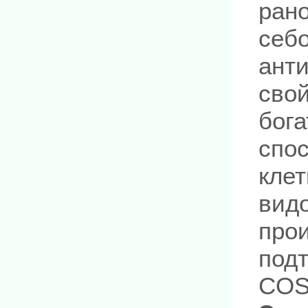
ран
себ
ант
свой
бога
спо
клет
видо
про
под
COS