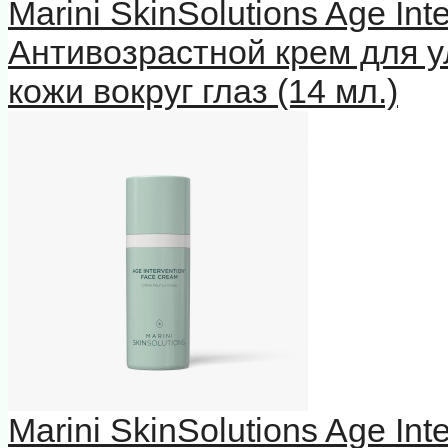
Marini SkinSolutions Age In
Антивозрастной крем для у
кожи вокруг глаз (14 мл.)
Marini SkinSolutions Age In