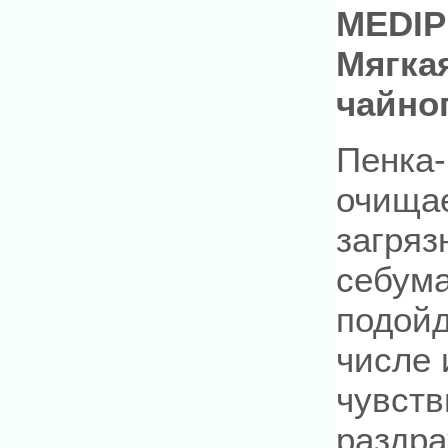
MEDIPE
Мягкая
чайно
Пенка-
очищае
загряз
себум
подойд
числе 
чувств
раздр