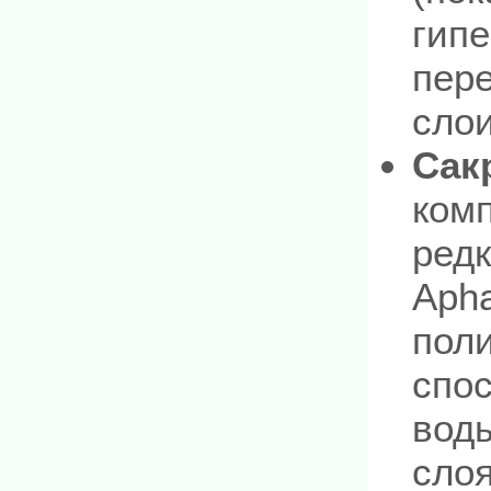
гипе
пер
сло
Сак
комп
ред
Apha
поли
спо
воды
слоя