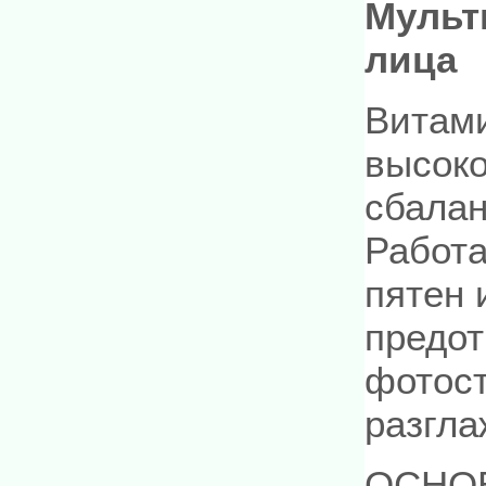
Мульт
лица
Витами
высок
сбала
Работа
пятен 
предот
фотост
разгла
ОСНО