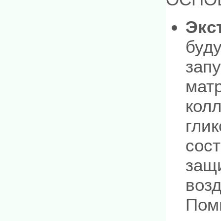
Экс
буд
запу
матр
колл
глик
сос
защи
воз
Пом