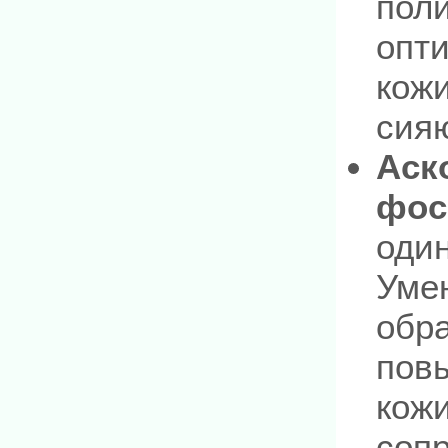
пол
опти
кожи
сия
Аск
фос
оди
Уме
обра
пов
кожи
соп