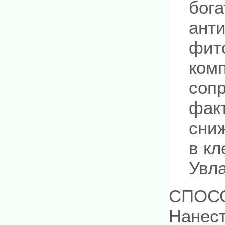
бога
ант
фит
ком
соп
факт
сниж
в кл
Увла
СПОС
Нанест