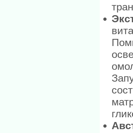
тран
Экс
вита
Пом
осв
омо
Запу
сос
матр
глик
Авс