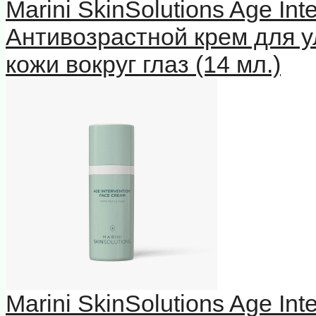
Marini SkinSolutions Age In
Антивозрастной крем для у
кожи вокруг глаз (14 мл.)
Marini SkinSolutions Age In