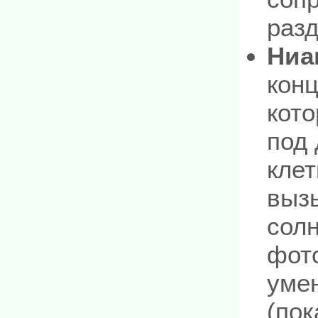
разд
Ниа
конц
кото
под 
клет
выз
солн
фот
уме
(пок