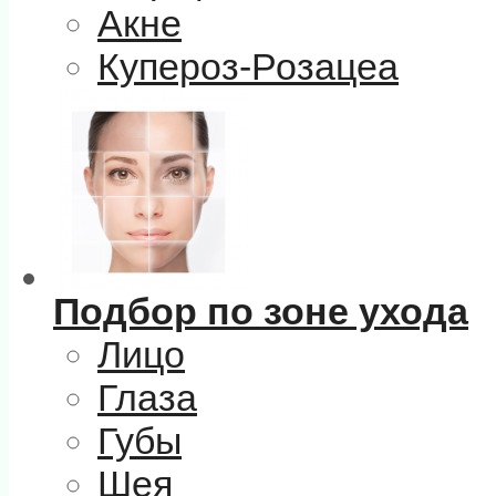
Акне
Купероз-Розацеа
Подбор по зоне ухода
Лицо
Глаза
Губы
Шея