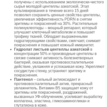
получены с использованием экологически-чистого
сырья молодой центеллы азиатской. Этап
культивирования в течение всего 15 дней
позволил сохранить ценные свойства центеллы,
увеличивая эффективность PDRN в снятии
эритемы и покраснений на 30%. Растительные
полинуклеотиды – мощный репарант, который
улучшает клеточный метаболизм и повышает
трофику тканей. Обладает выраженными
гидратирующими свойствами, смягчает, снимает
покраснения и повышает кожный иммунитет.
Гидролат листьев центеллы азиатской
в
концентрации 50% и производные центеллы в
связке снижают активность болезнетворных
бактерий, оказывая противовоспалительное
действие, увлажняя и успокаивая кожу. Укрепляют
сосудистую стенку, устраняют эритему и
покраснения.
Пантенол
– сильный антиоксидант и
противовоспалительный актив, прекрасный
увлажнитель. Витамин В5 защищает кожу от
эритемы или покраснений, раздражений,
вызванных УФ-облучением, усиливает выработку
коллагена, эластина, гликозаминогликан и
глутатиона в коже.