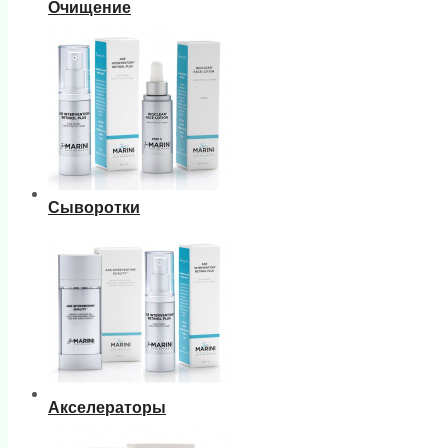
Очищение
Сыворотки
Акселераторы