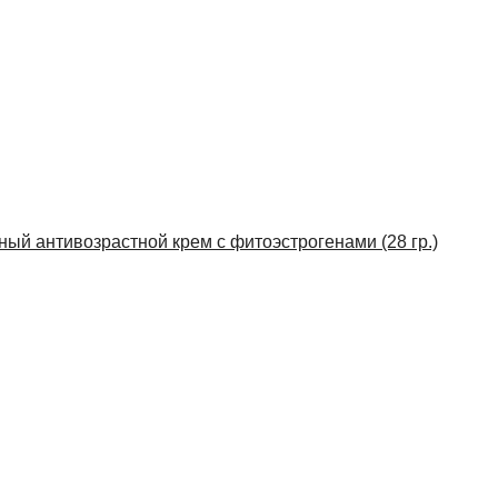
нный антивозрастной крем с фитоэстрогенами (28 гр.)