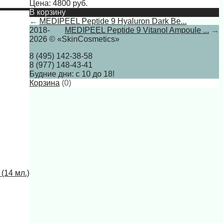
Цена:
4800
руб.
В корзину
←
MEDIPEEL Peptide 9 Hyaluron Dark Be...
2018-
MEDIPEEL Peptide 9 Vitanol Ampoule ...
→
2026 © «SkinCosmetics»
8 (495) 142-38-58
8 (977) 148-43-41
Будние дни: с 10 до 18!
Корзина
(
0
)
(14 мл.)