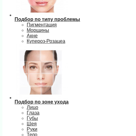
Подбор по типу проблемы
Пигментация
Морщины
Акне
Купероз-Розацеа
Подбор по зоне ухода
Лицо
Глаза
Губы
Шея
Руки
Тело