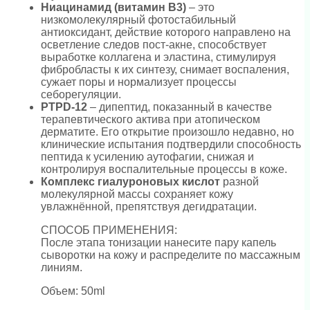
Ниацинамид (витамин В3)
– это
низкомолекулярный фотостабильный
антиоксидант, действие которого направлено на
осветление следов пост-акне, способствует
выработке коллагена и эластина, стимулируя
фибробласты к их синтезу, снимает воспаления,
сужает поры и нормализует процессы
себорегуляции.
PTPD-12
– дипептид, показанный в качестве
терапевтического актива при атопическом
дерматите. Его открытие произошло недавно, но
клинические испытания подтвердили способность
пептида к усилению аутофагии, снижая и
контролируя воспалительные процессы в коже.
Комплекс гиалуроновых кислот
разной
молекулярной массы сохраняет кожу
увлажнённой, препятствуя дегидратации.
СПОСОБ ПРИМЕНЕНИЯ:
После этапа тонизации нанесите пару капель
сыворотки на кожу и распределите по массажным
линиям.
Объем: 50ml