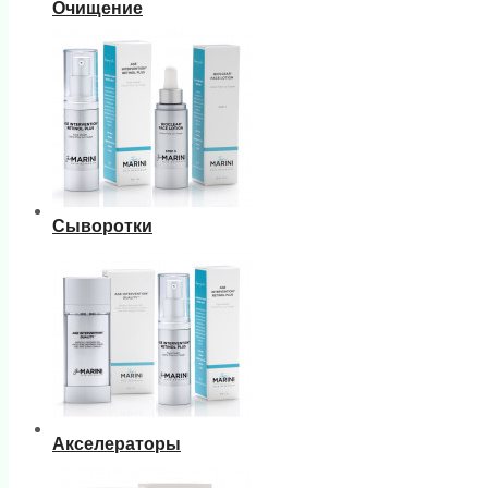
Очищение
Сыворотки
Акселераторы