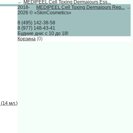
←
MEDIPEEL Cell Toxing Dermajours Ess...
2018-
MEDIPEEL Cell Toxing Dermajours Rep...
→
2026 © «SkinCosmetics»
8 (495) 142-38-58
8 (977) 148-43-41
Будние дни: с 10 до 18!
Корзина
(
0
)
(14 мл.)