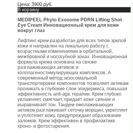
Цена:
3900
руб.
В корзину
MEDIPEEL Phyto Exosome PDRN Lifting Shot
Eye Cream Инновационный крем для кожи
вокруг глаз
Лифтинг-крем разработан для всех типов зрелой
кожи и направлен на локальную работу с
возрастными изменениями в орбитальной,
межбровной и носогубной зонах. Инновационная
формула крема основана на связке
разглаживающих активов и
колллагеностимулирующих комплексов. А
современный метод экзосомальной
транспортировки компонентов позволяет активам
проникать в глубокие слои эпидермиса, повышая
эффективность anti-age терапии. Крем глубоко
увлажняет, смягчает, придаёт коже сияние и
выравнивает тон. Тандем омолаживающих
активов разглаживает сеточку морщин, укрепляет
и уплотняет кожу, предупреждает образование
заломов. Крем эффективен в профилактике
хроно- и фотостарения.