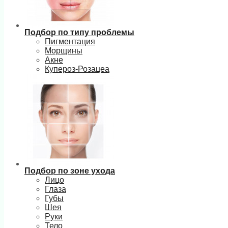
Подбор по типу проблемы
Пигментация
Морщины
Акне
Купероз-Розацеа
Подбор по зоне ухода
Лицо
Глаза
Губы
Шея
Руки
Тело