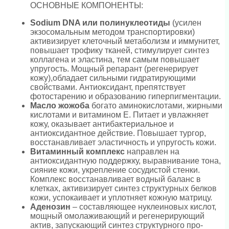
ОСНОВНЫЕ КОМПОНЕНТЫ:
Sodium DNA или полинуклеотиды
(усилен
экзосомальным методом транспортировки)
активизирует клеточный метаболизм и иммунитет,
повышает трофику тканей, стимулирует синтез
коллагена и эластина, тем самым повышает
упругость. Мощный репарант (регенерирует
кожу),обладает сильными гидратирующими
свойствами. Антиоксидант, препятствует
фотостарению и образованию гиперпигментации.
Масло жожоба
богато аминокислотами, жирными
кислотами и витамином Е. Питает и увлажняет
кожу, оказывает антибактериальное и
антиоксидантное действие. Повышает тургор,
восстанавливает эластичность и упругость кожи.
Витаминный комплекс
направлен на
антиоксидантную поддержку, выравнивание тона,
сияние кожи, укрепление сосудистой стенки.
Комплекс восстанавливает водный баланс в
клетках, активизирует синтез структурных белков
кожи, успокаивает и уплотняет кожную матрицу.
Аденозин
– составляющее нуклеиновых кислот,
мощный омолаживающий и регенерирующий
актив, запускающий синтез структурного про-