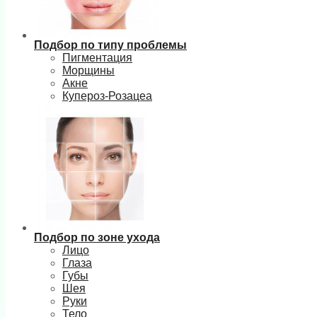
Подбор по типу проблемы
Пигментация
Морщины
Акне
Купероз-Розацеа
Подбор по зоне ухода
Лицо
Глаза
Губы
Шея
Руки
Тело