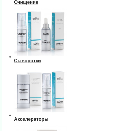
Очищение
Сыворотки
Акселераторы