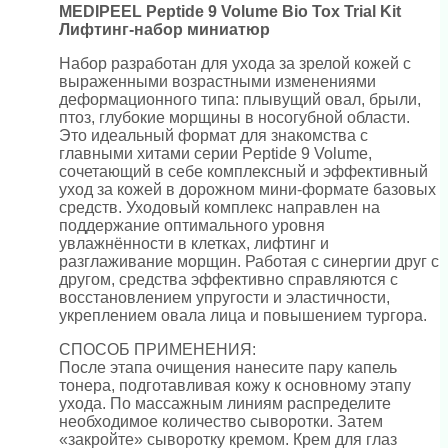
MEDIPEEL Peptide 9 Volume Bio Tox Trial Kit
Лифтинг-набор миниатюр
Набор разработан для ухода за зрелой кожей с
выраженными возрастными изменениями
деформационного типа: плывущий овал, брыли,
птоз, глубокие морщины в носогубной области.
Это идеальный формат для знакомства с
главными хитами серии Peptide 9 Volume,
сочетающий в себе комплексный и эффективный
уход за кожей в дорожном мини-формате базовых
средств. Уходовый комплекс направлен на
поддержание оптимального уровня
увлажнённости в клетках, лифтинг и
разглаживание морщин. Работая с синергии друг с
другом, средства эффективно справляются с
восстановлением упругости и эластичности,
укреплением овала лица и повышением тургора.
СПОСОБ ПРИМЕНЕНИЯ:
После этапа очищения нанесите пару капель
тонера, подготавливая кожу к основному этапу
ухода. По массажным линиям распределите
необходимое количество сыворотки. Затем
«закройте» сыворотку кремом. Крем для глаз