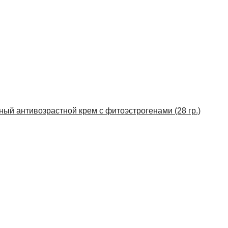
нный антивозрастной крем с фитоэстрогенами (28 гр.)