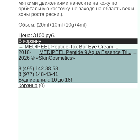
мягкими движениями нанесите на кожу по
орбитальную косточку, не заходя на область век и
зоны роста ресниц.
Объем: (20ml+10ml+10g+4ml)
Цена:
3100
руб.
В корзину
←
MEDIPEEL Peptide-Tox Bor Eye Cream ...
2018-
MEDIPEEL Peptide 9 Aqua Essence Tri...
→
2026 © «SkinCosmetics»
8 (495) 142-38-58
8 (977) 148-43-41
Будние дни: с 10 до 18!
Корзина
(
0
)