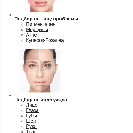
Подбор по типу проблемы
Пигментация
Морщины
Акне
Купероз-Розацеа
Подбор по зоне ухода
Лицо
Глаза
Губы
Шея
Руки
Тело