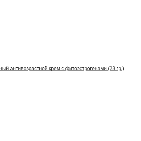
нный антивозрастной крем с фитоэстрогенами (28 гр.)