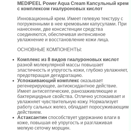
MEDIPEEL Power Aqua Cream Капсульный крем
с комплексом гиалуроновых кислот
Инновационный крем. Имеет гелевую текстуру с
погруженными в нее кремовыми капусулами. При
нанесении, две консистенции средства
соединяются, обеспечивая интенсивное
увлажнение и восстановление кожи лица.
ОСНОВНЫЕ КОМПОНЕНТЫ:
Комплекс из 8 видов гиалуроновых кислот
разной молекулярной массы повышает
эластичность и упругость кожи, глубоко увлажняет,
предотвращая дегидратацию.
Успокаивающий комплекс
оказывает
регенерирующее, антиоксидантное действие.
Имеет антисептические, ранозаживляющие и
бактерицидные свойства. Отлично успокаивает и
увлажняет чувствительную кожу. Нормализует
работу сальных желез, обладает поросуживающим
действием.
Астаксантин
способствует удержанию влаги в
коже, повышая её упругость и разглаживая
мелкую сеточку морщин.