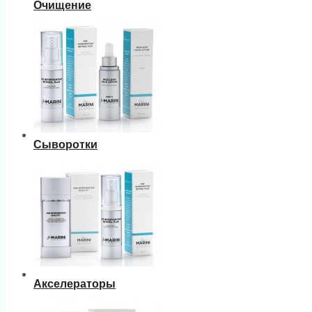
Очищение
Сыворотки
Акселераторы