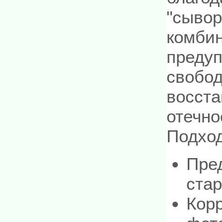
"сывор
комбин
предуп
свобод
восста
отечно
Подход
Пре
ста
Корр