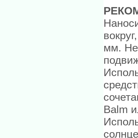
РЕКО
Наноси
вокруг
мм. Не
подвиж
Исполь
средст
сочета
Balm и
Исполь
солнц