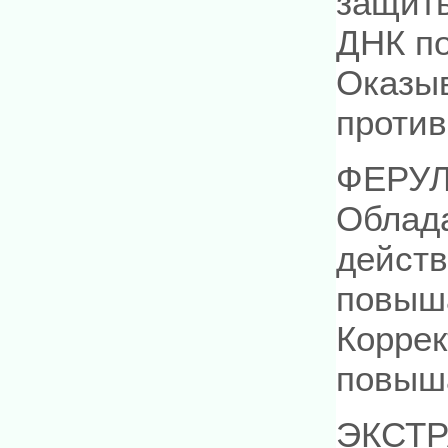
защиты
ДНК по
Оказыв
против
ФЕРУЛ
Облад
действ
повыша
Коррек
повыша
ЭКСТР