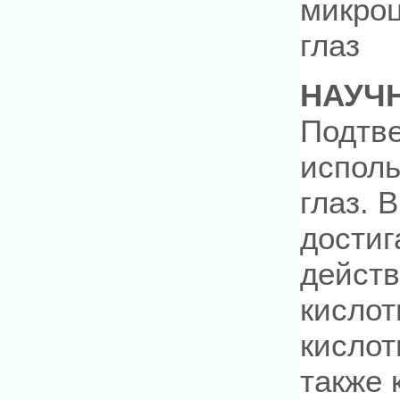
микроц
глаз
НАУЧ
Подтв
исполь
глаз. 
достиг
действ
кислот
кислот
также 