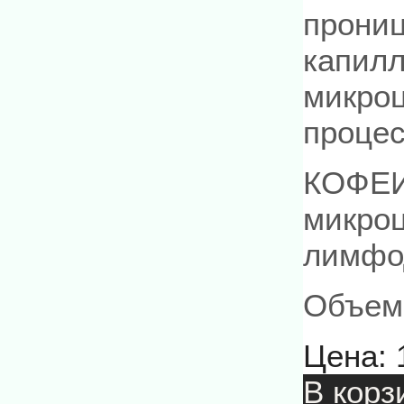
прониц
капилл
микро
процес
КОФЕИ
микро
лимфод
Объем:
Цена:
В корз