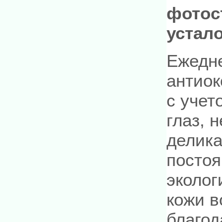
фотос
устал
Ежедн
антиок
с учет
глаз, 
делика
постоя
эколог
кожи в
благод