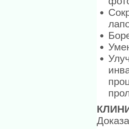
фот
Сок
лап
Боре
Умен
Улу
инва
про
про
КЛИН
Доказа