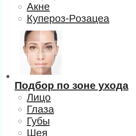
Акне
Купероз-Розацеа
Подбор по зоне ухода
Лицо
Глаза
Губы
Шея