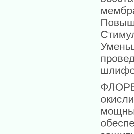
мембр
Повыша
Стимул
Умень
провед
шлифов
ФЛОРЕ
окисли
мощны
обеспе