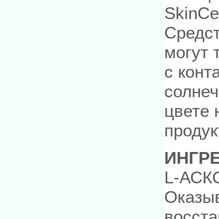
SkinCe
Средст
могут 
с конт
солнеч
цвете 
продук
ИНГР
L-АСК
Оказыв
восст