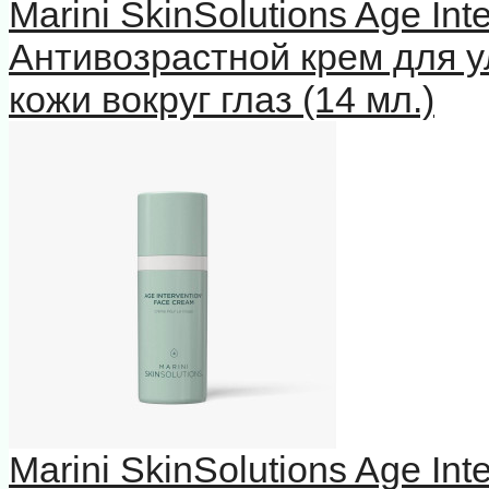
Marini SkinSolutions Age In
Антивозрастной крем для у
кожи вокруг глаз (14 мл.)
Marini SkinSolutions Age In