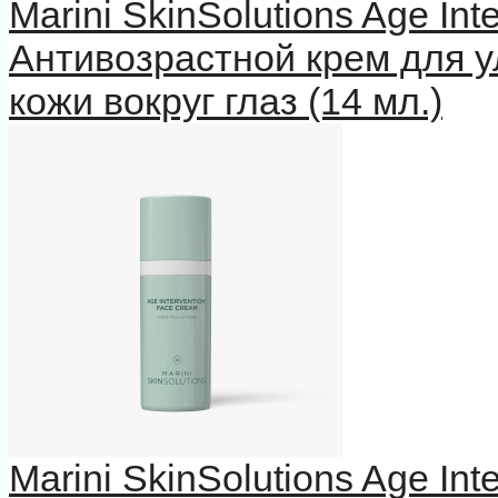
Marini SkinSolutions Age In
Антивозрастной крем для у
кожи вокруг глаз (14 мл.)
Marini SkinSolutions Age In