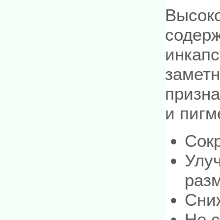
Высок
содерж
инкапс
замет
призна
и пигм
Сок
Улуч
раз
Сни
Не 