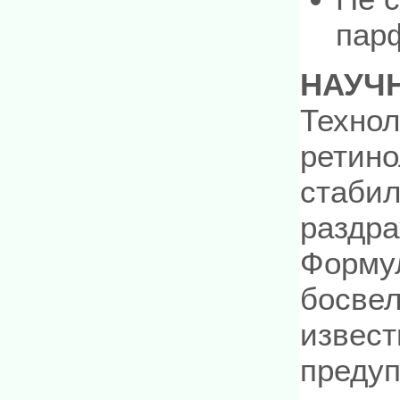
пар
НАУЧ
Технол
ретино
стабил
раздра
Формул
босвел
извес
предуп