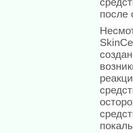
средст
после 
Несмот
SkinCe
создан
возни
реакци
средст
осторо
средст
покалы