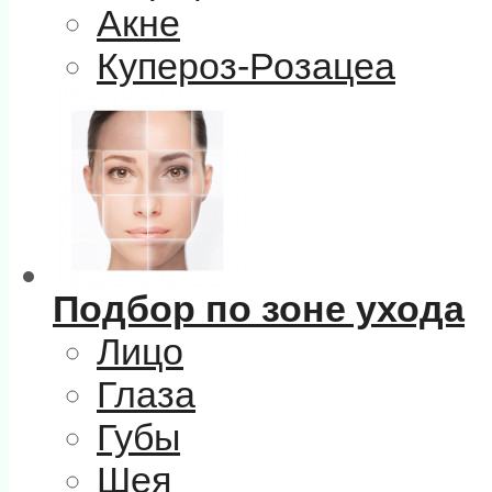
Акне
Купероз-Розацеа
Подбор по зоне ухода
Лицо
Глаза
Губы
Шея