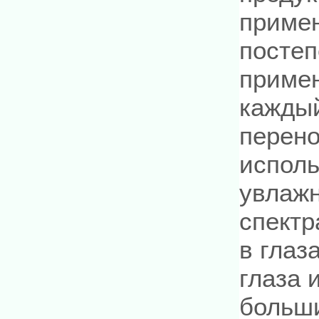
примен
постеп
примен
каждый
перено
исполь
увлаж
спектр
в глаз
глаза 
больши