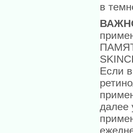
в темн
ВАЖН
примен
ПАМЯТ
SKINC
Если в
ретино
примен
далее 
примен
ежедне