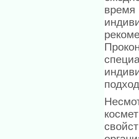
время 
индив
рекоме
Прокон
специа
индиви
подход
Несмот
космет
свойст
органи