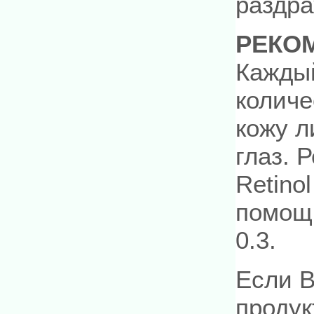
раздра
РЕКО
Каждый
количе
кожу л
глаз. 
Retino
помощь
0.3.
Если В
продук