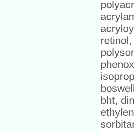
polyacr
acryla
acryloy
retinol
polyso
phenoxy
isoprop
boswell
bht, di
ethylen
sorbita