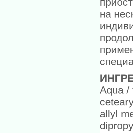
приост
на нес
индиви
продол
примен
специа
ИНГР
Aqua / 
ceteary
allyl m
diprop