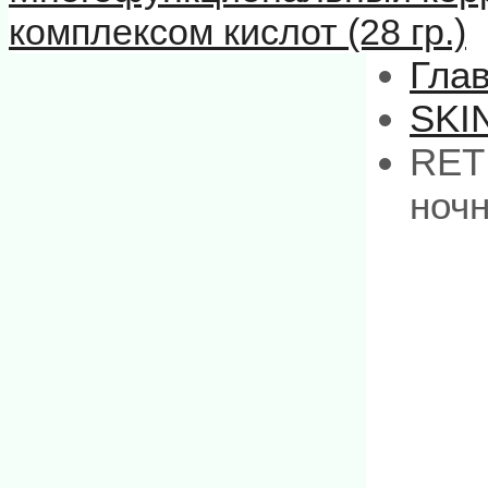
комплексом кислот (28 гр.)
Гла
SKI
RET
ночн