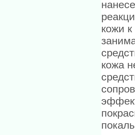
нанесе
реакци
кожи к
занима
средст
кожа н
средст
сопро
эффект
покрас
покалы