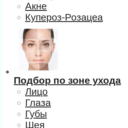
Акне
Купероз-Розацеа
Подбор по зоне ухода
Лицо
Глаза
Губы
Шея