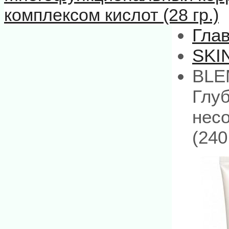
комплексом кислот (28 гр.)
Гла
SKI
BLE
Глу
нес
(240