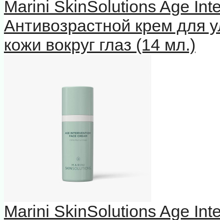
Marini SkinSolutions Age In
Антивозрастной крем для у
кожи вокруг глаз (14 мл.)
Marini SkinSolutions Age In