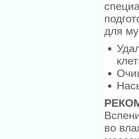
специа
подгот
для му
Уда
клет
Очи
Нас
РЕКО
Вспени
во вла