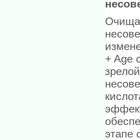
несов
Очища
несов
измене
+ Age 
зрелой
несове
кислот
эффект
обеспе
этапе 