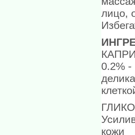
масса
лицо, 
Избега
ИНГР
КАПР
0.2% -
делика
клетко
ГЛИКО
Усилив
кожи