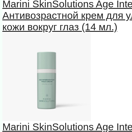
Marini SkinSolutions Age In
Антивозрастной крем для у
кожи вокруг глаз (14 мл.)
Marini SkinSolutions Age In