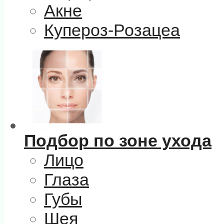
Акне
Купероз-Розацеа
Подбор по зоне ухода
Лицо
Глаза
Губы
Шея