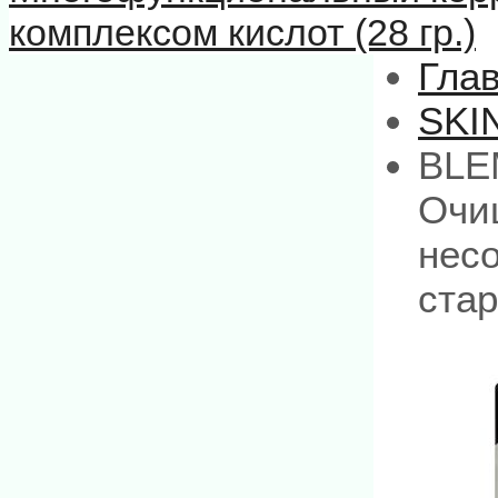
комплексом кислот (28 гр.)
Гла
SKI
BLE
Очи
нес
стар