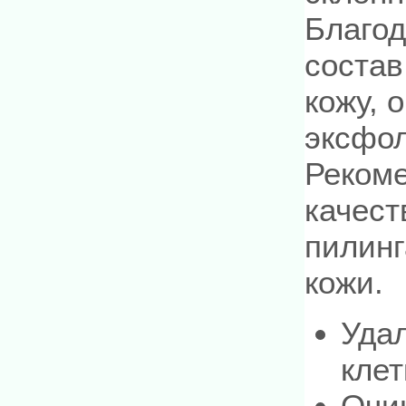
Благод
состав
кожу, 
эксфол
Реком
качест
пилинг
кожи.
Уда
клет
Очи