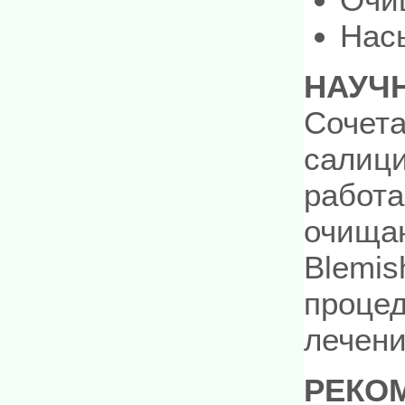
Нас
НАУЧ
Сочета
салиц
работа
очища
Blemis
процед
лечени
РЕКО