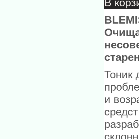
В корз
BLEMI
Очища
несов
старе
Тоник 
пробл
и возр
средст
разраб
склонн