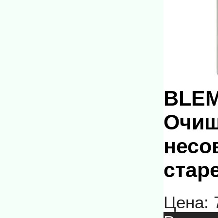
BLEM
Очищ
несо
старе
Цена: