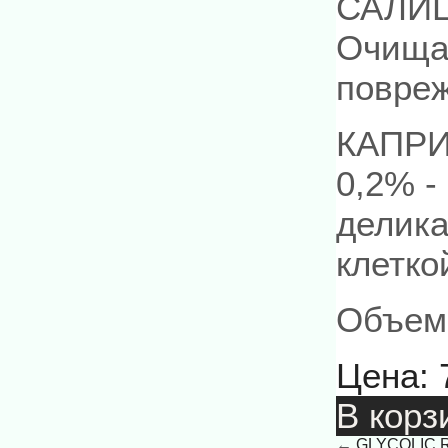
САЛИЦ
Очищае
повре
КАПР
0,2% -
делика
клетко
Объем:
Цена:
В корз
←
GLYCOLIC 