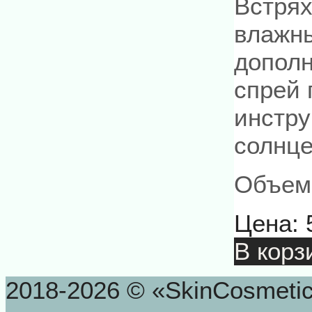
Встрях
влажны
дополн
спрей 
инстру
солнце
Объем:
Цена:
В корз
2018-2026 © «SkinCosmeti