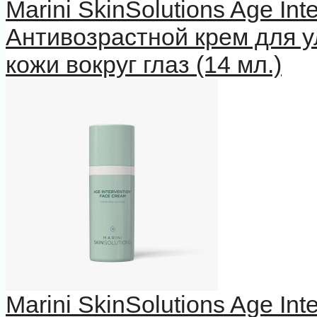
Marini SkinSolutions Age In
Антивозрастной крем для у
кожи вокруг глаз (14 мл.)
Marini SkinSolutions Age In