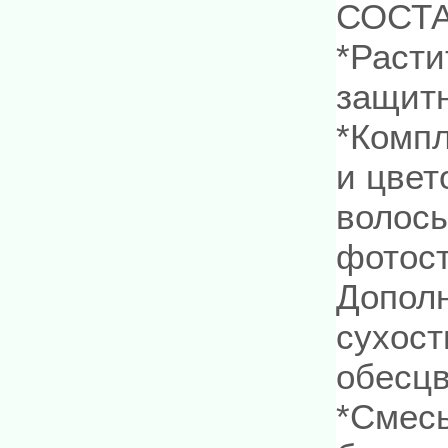
СОСТА
*Расти
защитн
*Компл
и цвет
волосы
фотост
Дополн
сухост
обесцв
*Смесь