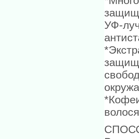
*Мног
защища
УФ-луч
антист
*Экстр
защищ
свобо
окруж
*Кофеи
волося
СПОС