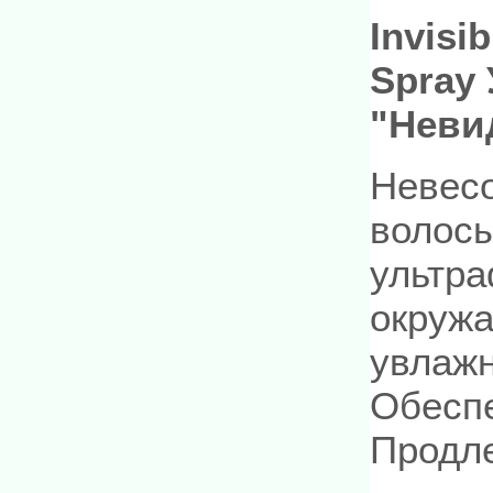
Invisi
Spray
"Неви
Невес
волосы
ультра
окруж
увлажн
Обеспе
Продле