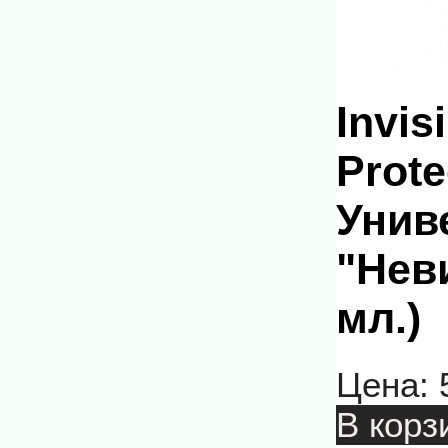
Invis
Prote
Унив
"Нев
мл.)
Цена:
В корз