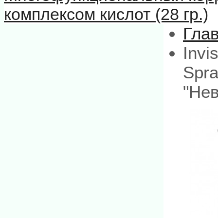
комплексом кислот (28 гр.)
Гла
Invi
Spr
"Нев