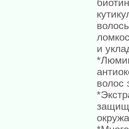
биотин
кутику
волосы
ломкос
и укла
*Люми
антиок
волос 
*Экстр
защища
окруж