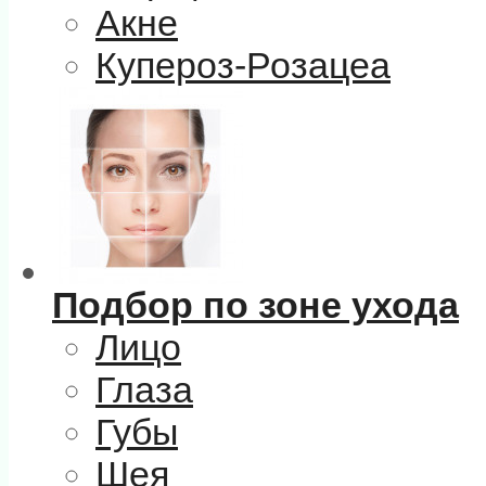
Акне
Купероз-Розацеа
Подбор по зоне ухода
Лицо
Глаза
Губы
Шея