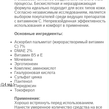
процессы. Бескислотная и нераздражающая
формула идеально подходит для всех типов кожи.
Согласно независимым исследованиям, является
выбором покупателей среди ведущих препаратов
с витамином С. Непревзойденная эффективность
использования и комфорт в применении.
Основные ингредиенты:
Аскорбил пальмитат (жирорастворимый витамин
С) 7%
DMAE 2%
Витамин В5 и Е
Мочевина
Эрготионеин
Комплекс аминокислот
Гиалуроновая кислота
Сульфат цинка
Пантенол
(14 мл.)
Пиридоксин
Токоферол
Применение:
Хорошо встряхнуть перед использованием.
Нанести умеренное количество средства на все