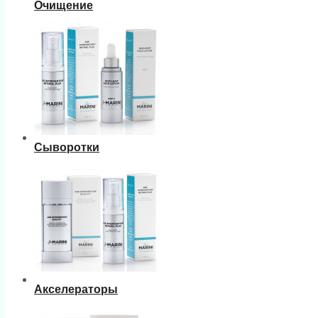
Очищение
Сыворотки
Акселераторы