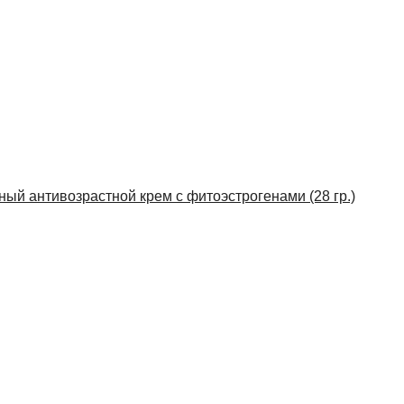
нный антивозрастной крем с фитоэстрогенами (28 гр.)