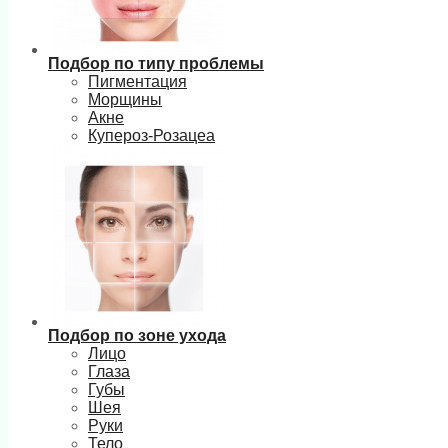
Подбор по типу проблемы
Пигментация
Морщины
Акне
Купероз-Розацеа
Подбор по зоне ухода
Лицо
Глаза
Губы
Шея
Руки
Тело