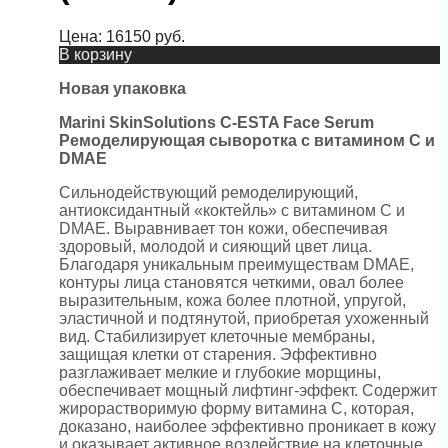
Цена:
16150
руб.
В корзину
Новая упаковка
Marini SkinSolutions C-ESTA Face Serum
Ремоделирующая сыворотка с витамином С и
DMAE
Сильнодействующий ремоделирующий,
антиоксидантный «коктейль» с витамином C и
DMAE. Выравнивает тон кожи, обеспечивая
здоровый, молодой и сияющий цвет лица.
Благодаря уникальным преимуществам DMAE,
контуры лица становятся четкими, овал более
выразительным, кожа более плотной, упругой,
эластичной и подтянутой, приобретая ухоженный
вид. Стабилизирует клеточные мембраны,
защищая клетки от старения. Эффективно
разглаживает мелкие и глубокие морщины,
обеспечивает мощный лифтинг-эффект. Содержит
жирорастворимую форму витамина С, которая,
доказано, наиболее эффективно проникает в кожу
и оказывает активное воздействие на клеточные