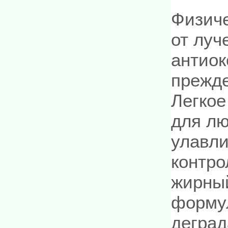
Физиче
от луч
антиок
прежде
Легкое
для лю
улавли
контро
жирный
форму
деград