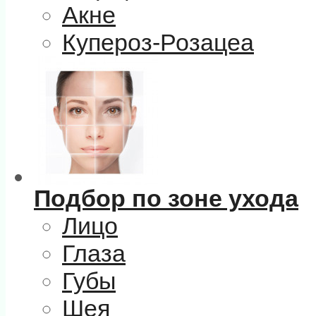
Акне
Купероз-Розацеа
Подбор по зоне ухода
Лицо
Глаза
Губы
Шея