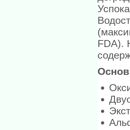
Успока
Водост
(макси
FDA). 
содерж
Основ
Окс
Дву
Экст
Аль