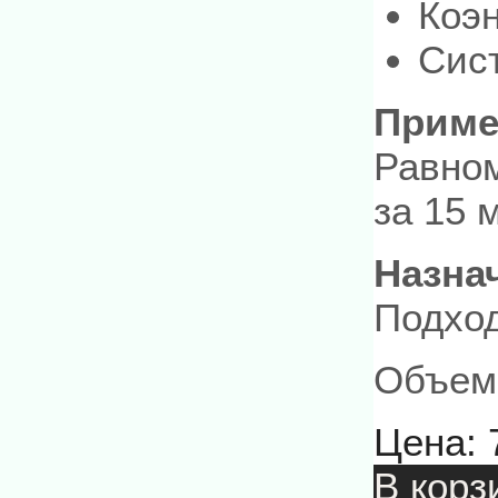
Коэ
Сис
Приме
Равном
за 15 
Назна
Подход
Объем:
Цена:
В корз