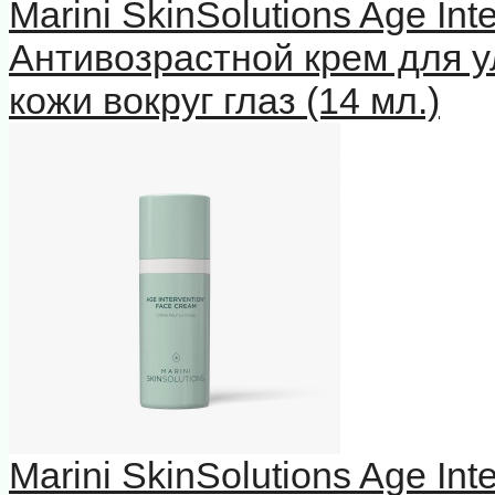
Marini SkinSolutions Age In
Антивозрастной крем для у
кожи вокруг глаз (14 мл.)
Marini SkinSolutions Age In