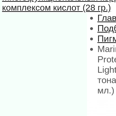
комплексом кислот (28 гр.)
Гла
Под
Пиг
Mari
Prot
Ligh
тон
мл.)