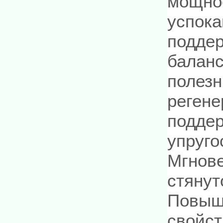
мощно
успок
подде
баланс
полезн
регене
поддер
упруго
Мгнов
стянут
Повыш
свойст