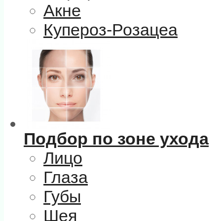
Акне
Купероз-Розацеа
Подбор по зоне ухода
Лицо
Глаза
Губы
Шея