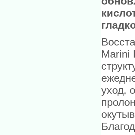
обнов
кисло
гладк
Восст
Marini
структ
ежедне
уход, 
пролон
окутыв
Благод