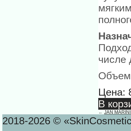
мягки
полног
Назна
Подход
числе 
Объем:
Цена:
В корз
←
JAN MARINI B
2018-2026 © «SkinCosmeti