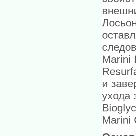
внешни
Лосьон
оставл
следов
Marini
Resurf
и заве
ухода 
Biogly
Marini 