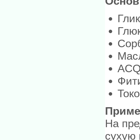
Основ
Глик
Глю
Сор
Мас
ACQ
Фит
Ток
Приме
На пр
сухую 