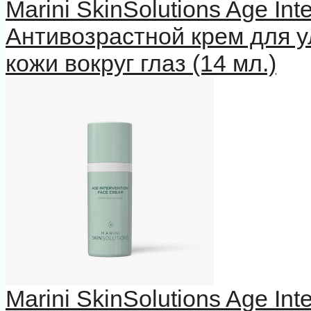
Marini SkinSolutions Age In
Антивозрастной крем для у
кожи вокруг глаз (14 мл.)
Marini SkinSolutions Age In