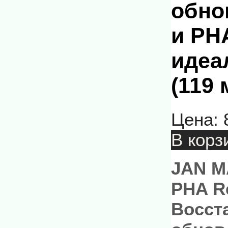
обно
и РН
идеа
(119 
Цена:
В корз
JAN M
PHA Re
Восст