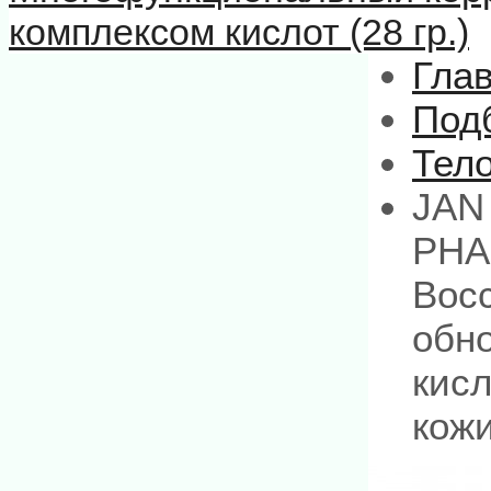
комплексом кислот (28 гр.)
Гла
Подб
Тел
JAN
PHA 
Вос
обн
кисл
кожи