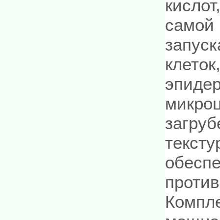
кислот
самой 
запуск
клеток
эпидер
микроц
загруб
тексту
обеспе
проти
Компл