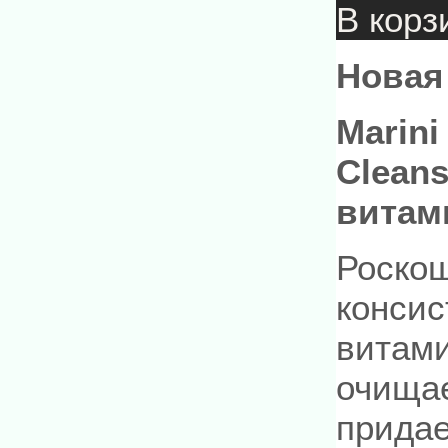
В корз
Новая
Marini
Clean
витам
Роскош
консис
витам
очищае
придае