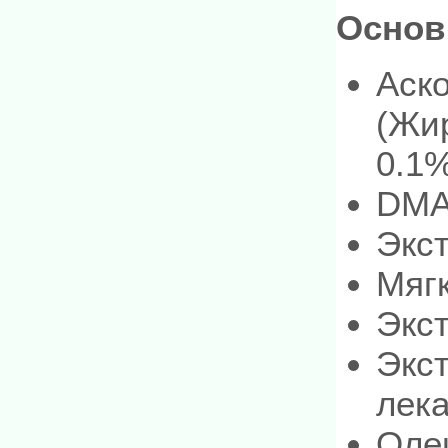
Основ
Аск
(Жи
0.1
DMA
Экст
Мяг
Экс
Экс
лек
Оле