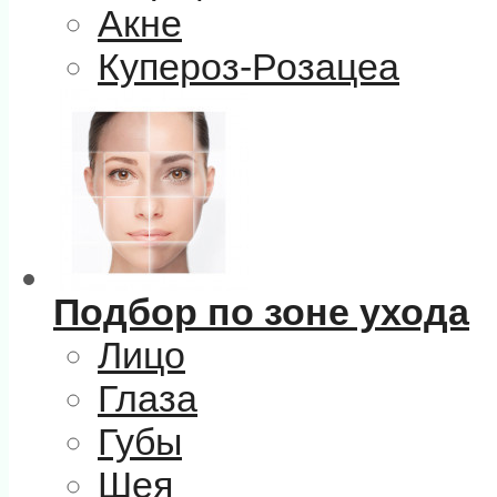
Акне
Купероз-Розацеа
Подбор по зоне ухода
Лицо
Глаза
Губы
Шея