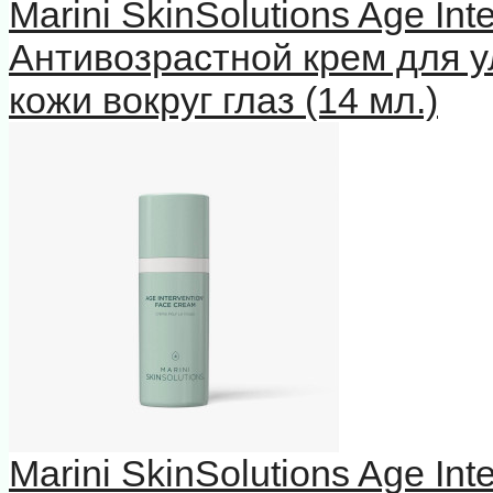
Marini SkinSolutions Age In
Антивозрастной крем для у
кожи вокруг глаз (14 мл.)
Marini SkinSolutions Age In