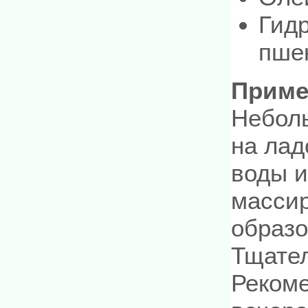
Гид
пше
Приме
Неболь
на лад
воды и
масси
образо
Тщател
Рекоме