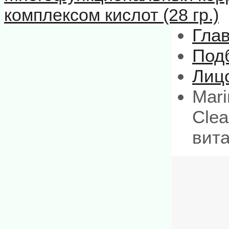
комплексом кислот (28 гр.)
Гла
Подб
Лиц
Mari
Cle
вит