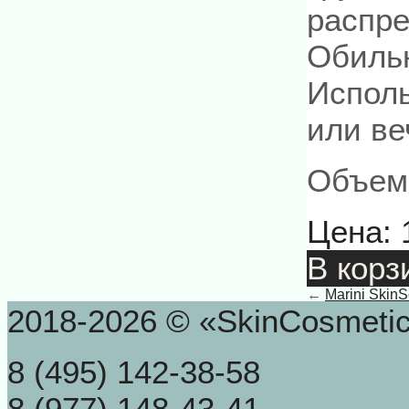
распре
Обильн
Исполь
или ве
Объем:
Цена:
В корз
←
Marini SkinS
2018-2026 © «SkinCosmeti
8 (495) 142-38-58
8 (977) 148-43-41