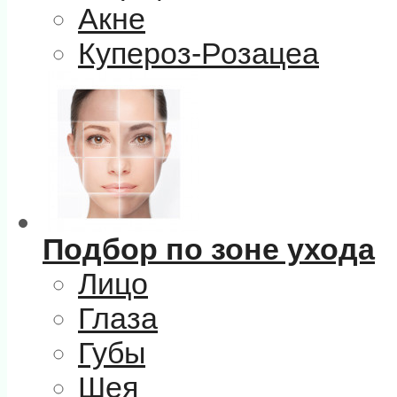
Акне
Купероз-Розацеа
Подбор по зоне ухода
Лицо
Глаза
Губы
Шея