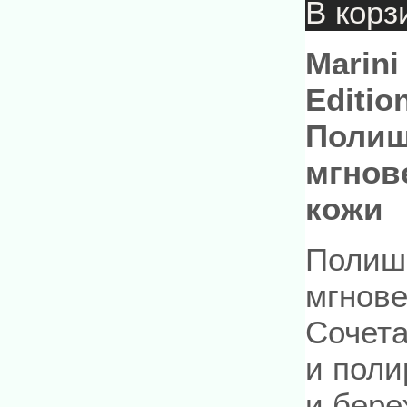
В корз
Marini
Edition
Полиш
мгнов
кожи
Полиш-
мгнове
Сочета
и поли
и бере