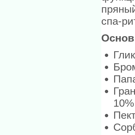
пряный
спа-ри
Основ
Гли
Бро
Пап
Гран
10%
Пек
Сор