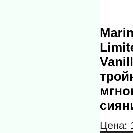
Marin
Limit
Vani
трой
мгно
сияни
Цена: