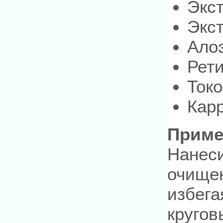
Экст
Экст
Ало
Рет
Ток
Кар
Приме
Нанеси
очище
избега
круго