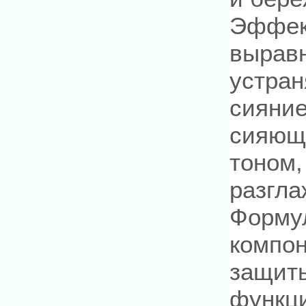
Эффек
выравн
устран
сияние
сияющ
тоном
разгл
Форму
компон
защиты
функц