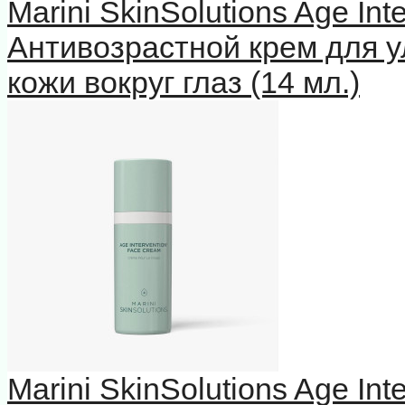
Marini SkinSolutions Age In
Антивозрастной крем для у
кожи вокруг глаз (14 мл.)
Marini SkinSolutions Age In