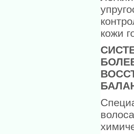
упруго
контро
кожи г
СИСТ
БОЛЕЕ
ВОСС
БАЛА
Специа
волоса
химиче