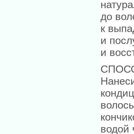
натура
до вол
к выпа
и посл
и восс
СПОС
Нанеси
конди
волосы
кончик
водой 