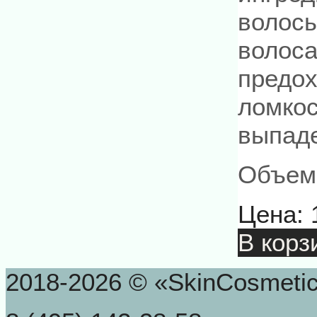
волосы
волоса
предох
ломкос
выпад
Объем:
Цена:
В корз
2018-2026 © «SkinCosmeti