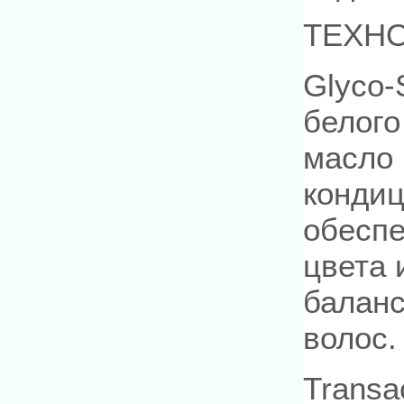
ТЕХН
Glyco-
белого
масло 
конди
обесп
цвета 
балан
волос.
Transa