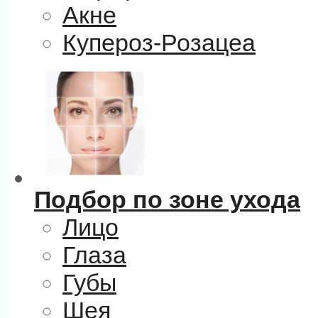
Акне
Купероз-Розацеа
Подбор по зоне ухода
Лицо
Глаза
Губы
Шея