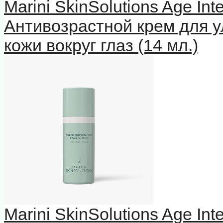
Marini SkinSolutions Age In
Антивозрастной крем для у
кожи вокруг глаз (14 мл.)
Marini SkinSolutions Age In