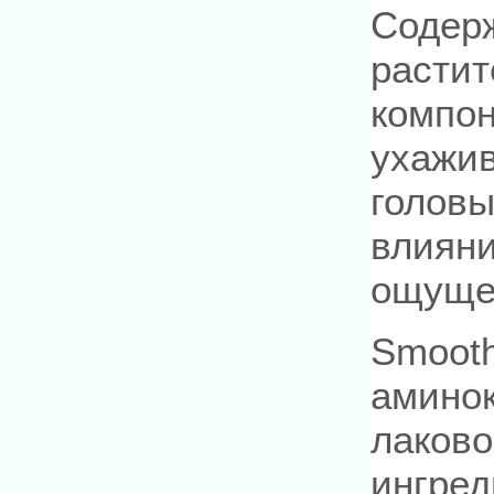
Содерж
растит
компон
ухажив
головы
влияни
ощущен
Smooth
аминок
лаково
ингред