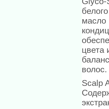
Glyco-
белого
масло 
конди
обесп
цвета 
балан
волос.
Scalp 
Содер
экстра