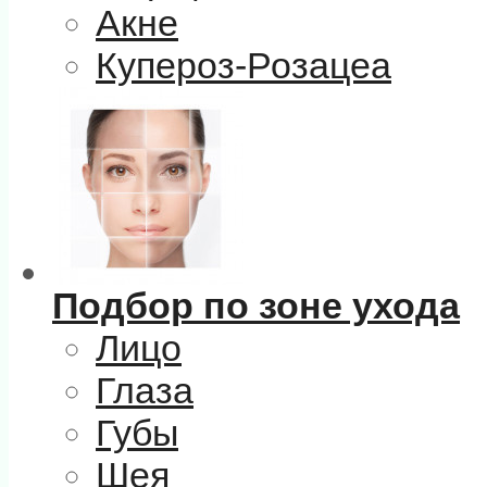
Акне
Купероз-Розацеа
Подбор по зоне ухода
Лицо
Глаза
Губы
Шея