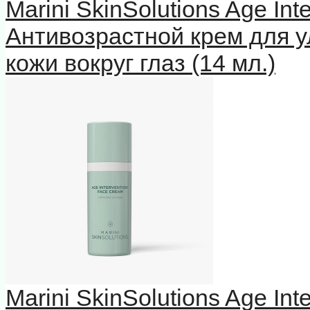
Marini SkinSolutions Age In
Антивозрастной крем для у
кожи вокруг глаз (14 мл.)
Marini SkinSolutions Age In