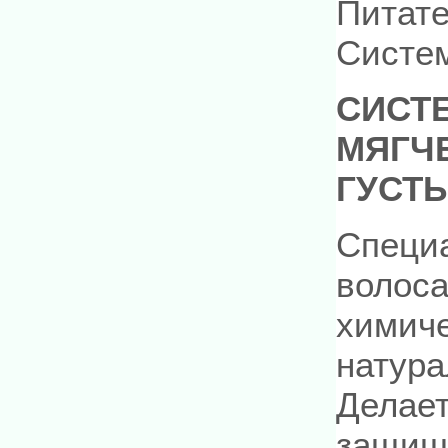
Питате
Систем
СИСТ
МЯГЧ
ГУСТ
Специа
волоса
химиче
натура
Делает
защища