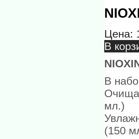
NIOX
Цена:
В корз
NIOXI
В набо
Очища
мл.)
Увлаж
(150 м