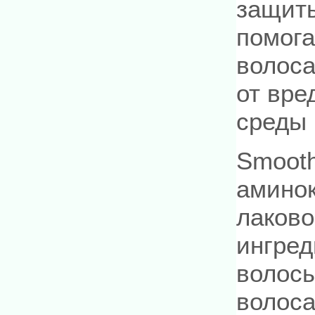
защиты
помога
волоса
от вре
среды 
Smooth
аминок
лаково
ингред
волосы
волоса