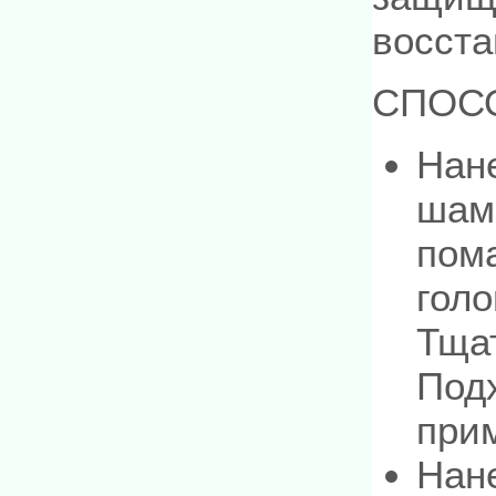
восста
СПОС
Нан
шам
пом
голо
Тща
Под
при
Нан