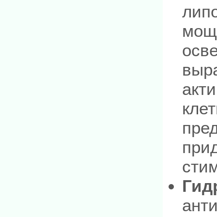
лип
мощ
осв
выр
акт
клет
пре
прид
сти
Гид
анти