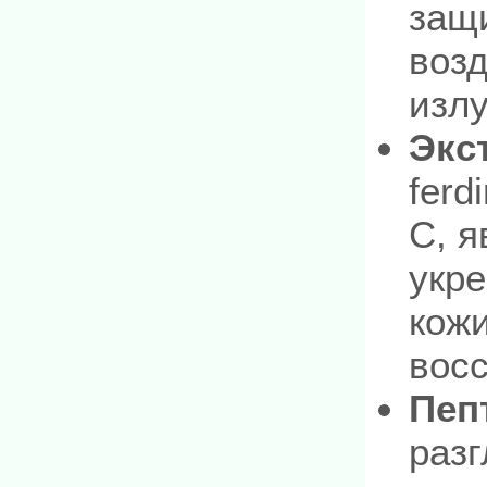
защи
воз
излу
Экс
ferd
С, я
укр
кож
вос
Пеп
раз