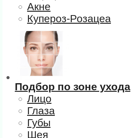
Акне
Купероз-Розацеа
Подбор по зоне ухода
Лицо
Глаза
Губы
Шея