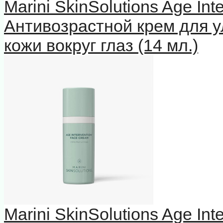
Marini SkinSolutions Age In
Антивозрастной крем для у
кожи вокруг глаз (14 мл.)
Marini SkinSolutions Age In