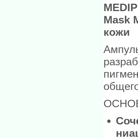
MEDIP
Mask 
кожи
Ампуль
разраб
пигмен
общего
ОСНО
Соч
ниа