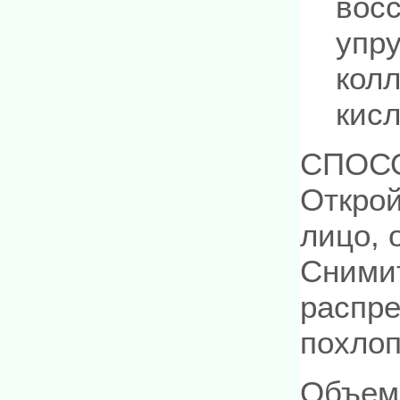
восс
упру
колл
кисл
СПОС
Открой
лицо, 
Снимит
распре
похло
Объем