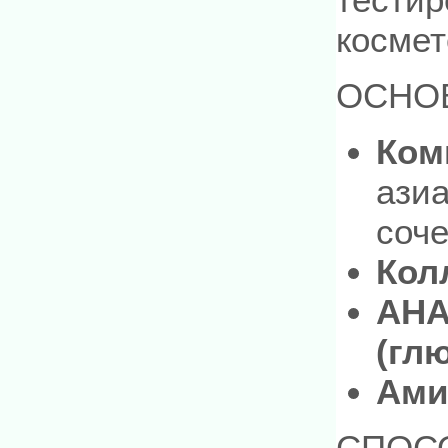
космет
ОСНО
Ком
азиа
соче
Кол
АНА
(гл
Ами
СПОС