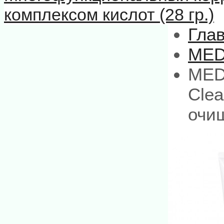
комплексом кислот (28 гр.)
Гла
MED
MED
Clea
очи