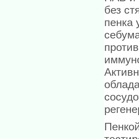
без ст
пенка 
себума
против
иммун
Активн
облад
сосуд
реген
Пенко
тестир