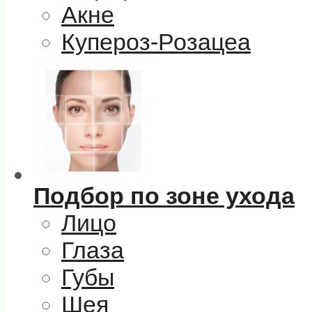
Акне
Купероз-Розацеа
Подбор по зоне ухода
Лицо
Глаза
Губы
Шея