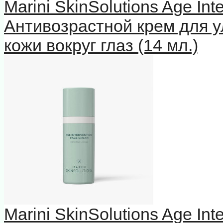
Marini SkinSolutions Age In
Антивозрастной крем для у
кожи вокруг глаз (14 мл.)
Marini SkinSolutions Age In