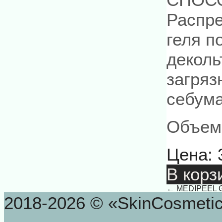
Распре
геля п
деколь
загряз
себума
Объем
Цена:
В корз
←
MEDIPEEL Gl
2018-2026 © «SkinCosmeti