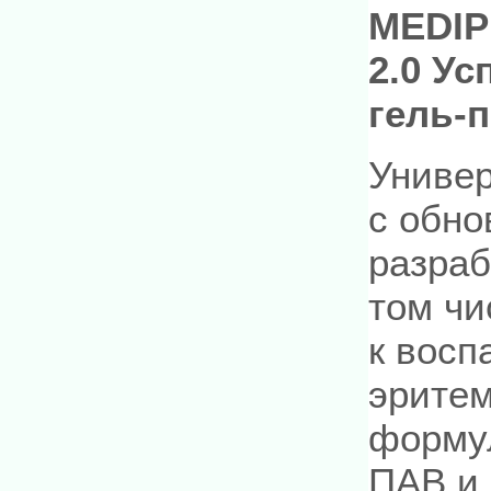
MEDIPE
2.0 У
гель-
Униве
с обно
разраб
том чи
к восп
эрите
формул
ПАВ и 